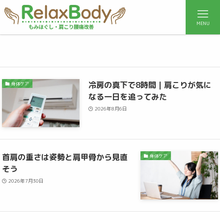
MENU
身体ケア
– category –
冷房の真下で8時間｜肩こりが気に
身体ケア
なる一日を追ってみた
2026年8月6日
首肩の重さは姿勢と肩甲骨から見直
身体ケア
そう
2026年7月30日