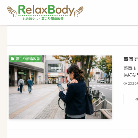
盛岡腰痛
– tag –
盛岡
肩こり腰痛改善
盛岡市
気にな
2026