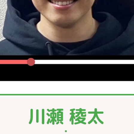
川瀬 稜太