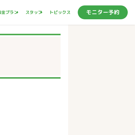
モニター予約
料金プラン
スタッフ
トピックス
リラクボディ郡山店