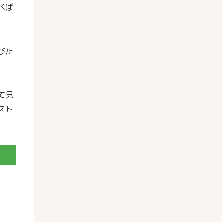
べば
びた
て見
スト