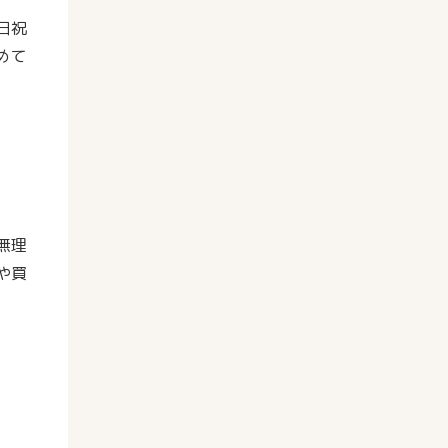
日祝
めて
無理
や買