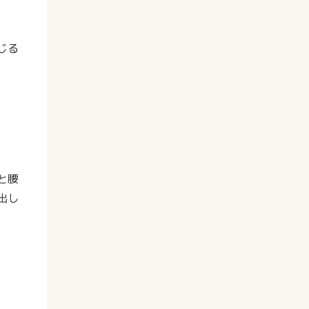
じる
と腰
出し